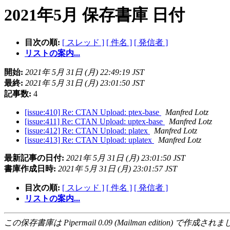
2021年5月 保存書庫 日付
目次の順:
[ スレッド ]
[ 件名 ]
[ 発信者 ]
リストの案内...
開始:
2021年 5月 31日 (月) 22:49:19 JST
最終:
2021年 5月 31日 (月) 23:01:50 JST
記事数:
4
[issue:410] Re: CTAN Upload: ptex-base
Manfred Lotz
[issue:411] Re: CTAN Upload: uptex-base
Manfred Lotz
[issue:412] Re: CTAN Upload: platex
Manfred Lotz
[issue:413] Re: CTAN Upload: uplatex
Manfred Lotz
最新記事の日付:
2021年 5月 31日 (月) 23:01:50 JST
書庫作成日時:
2021年 5月 31日 (月) 23:01:57 JST
目次の順:
[ スレッド ]
[ 件名 ]
[ 発信者 ]
リストの案内...
この保存書庫は Pipermail 0.09 (Mailman edition) で作成されま